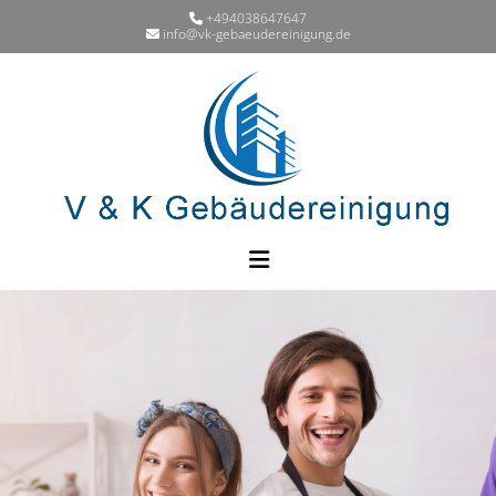
Zum Inhalt springen
+494038647647

info@vk-gebaeudereinigung.de
