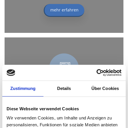
mehr erfahren
Zustimmung
Details
Über Cookies
Fensterreinigung
Diese Webseite verwendet Cookies
Wir bieten unseren Service für
Bürogebäude, Gewerbeflächen,
Wir verwenden Cookies, um Inhalte und Anzeigen zu
personalisieren, Funktionen für soziale Medien anbieten
Mehrfamilienhäuser und achten auf