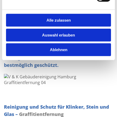
Alle zulassen
Je nach Untergrund und der verwendeten
Farbe gehen wir mit chemischen
Auswahl erlauben
Reinigungsmitteln, geübten Handgriffen oder
Hochdruckreinigern gegen Graffiti vor. Der
Ablehnen
Untergrund wird bei allen Arbeiten
bestmöglich geschützt.
Reinigung und Schutz für Klinker, Stein und
Glas –
Graffitientfernung