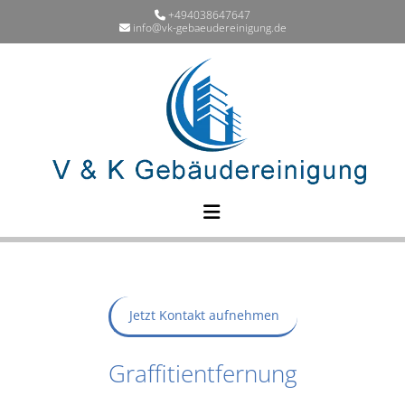
Zum Inhalt springen
+494038647647

info@vk-gebaeudereinigung.de

Jetzt Kontakt aufnehmen
Graffitientfernung