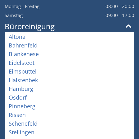
Montag - Freitag
08:00 - 20:00
Samstag
09:00 - 17:00
Büroreinigung
Altona
Bahrenfeld
Blankenese
Eidelstedt
Eimsbüttel
Halstenbek
Hamburg
Osdorf
Pinneberg
Rissen
Schenefeld
Stellingen