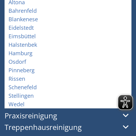
Altona
Bahrenfeld
Blankenese
Eidelstedt
Eimsbüttel
Halstenbek
Hamburg
Osdorf
Pinneberg
Rissen
Schenefeld
Stellingen
Wedel
Praxisreinigung
Treppenhausreinigung