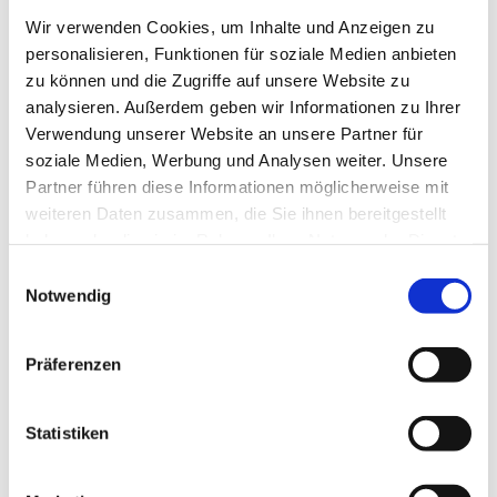
Wir verwenden Cookies, um Inhalte und Anzeigen zu
personalisieren, Funktionen für soziale Medien anbieten
zu können und die Zugriffe auf unsere Website zu
analysieren. Außerdem geben wir Informationen zu Ihrer
Verwendung unserer Website an unsere Partner für
soziale Medien, Werbung und Analysen weiter. Unsere
Partner führen diese Informationen möglicherweise mit
weiteren Daten zusammen, die Sie ihnen bereitgestellt
Unser Service
haben oder die sie im Rahmen Ihrer Nutzung der Dienste
gesammelt haben.
Einwilligungsauswahl
Wir kombinieren unsere Erfahrung im
Notwendig
Reinigungssektor mit dem Einsatz modernster
Techniken. Unsere Tätigkeiten sind so gestaltet,
Präferenzen
dass wir die volle Kundenzufriedenheit durch
einen Qualitätsservice zu wettbewerbsfähigen
Statistiken
Kosten gewährleisten können. Zur Reinigung der
Büroräume im Großraum Hamburg gehört die