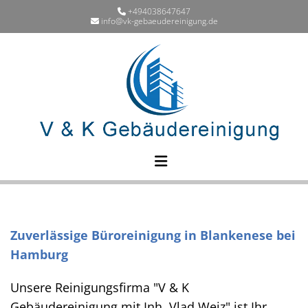
Zum Inhalt springen
+494038647647

info@vk-gebaeudereinigung.de

Zuverlässige Büroreinigung in Blankenese bei
Hamburg
Unsere Reinigungsfirma "V & K
Gebäudereinigung mit Inh. Vlad Weiz" ist Ihr