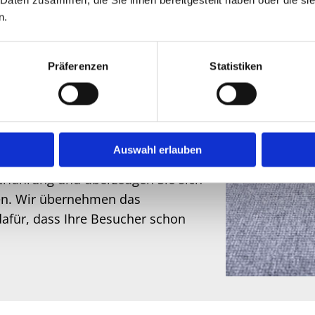
n.
n und Handläufen
sätzen und Fluren
Präferenzen
Statistiken
ngen und Eingangsbereichen
tufen oder Teppichböden
terhaltung des Gebäudes
Auswahl erlauben
 Erfahrung und überzeugen Sie sich
en. Wir übernehmen das
afür, dass Ihre Besucher schon