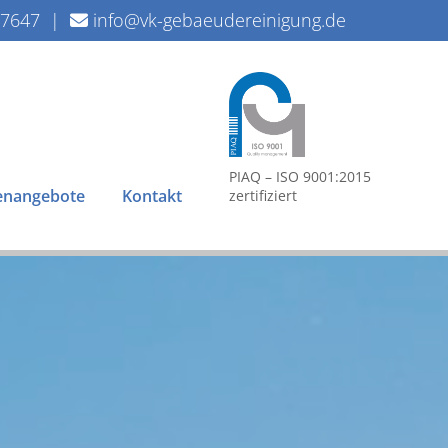
47647
|
info@vk-gebaeudereinigung.de

PIAQ – ISO 9001:2015
lenangebote
Kontakt
zertifiziert