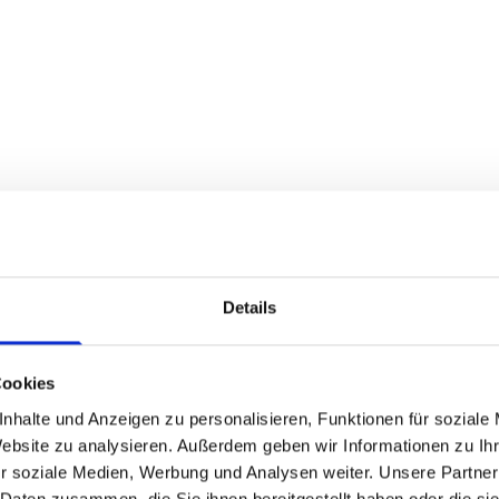
Details
 von Stellingen zuverlässig und
Ihnen ab. Ob frühe Morgenstunden
Cookies
nser Team passt sich Ihren
nhalte und Anzeigen zu personalisieren, Funktionen für soziale
ründlich gereinigtes Treppenhaus.
Website zu analysieren. Außerdem geben wir Informationen zu I
eten Ihnen faire Konditionen.
r soziale Medien, Werbung und Analysen weiter. Unsere Partner
 Daten zusammen, die Sie ihnen bereitgestellt haben oder die s