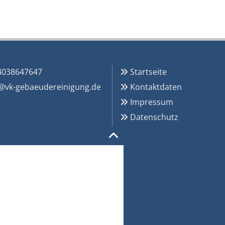
4038647647
Startseite

@vk-gebaeudereinigung.de
Kontaktdaten

Impressum

Datenschutz
