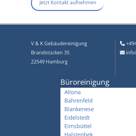
Jetzt Kontakt aufnehmen
V & K Gebäudereinigung
+49

Brandstücken 35
info

22549 Hamburg
Büroreinigung
Altona
Bahrenfeld
Blankenese
Eidelstedt
Eimsbüttel
Halstenbek