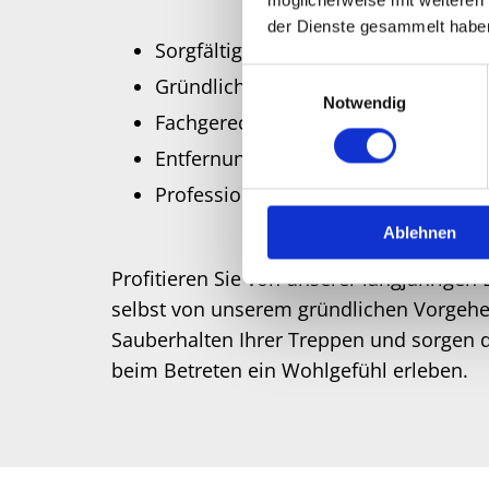
der Dienste gesammelt habe
Sorgfältige Reinigung von Geländer
Einwilligungsauswahl
Gründliches Säubern von Treppenab
Notwendig
Fachgerechte Pflege von Hauseingä
Entfernung von Schmutz auf Steins
Professionelle Maßnahmen zur Wer
Ablehnen
Profitieren Sie von unserer langjährigen
selbst von unserem gründlichen Vorgeh
Sauberhalten Ihrer Treppen und sorgen d
beim Betreten ein Wohlgefühl erleben.