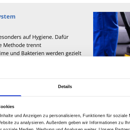
system
besonders auf Hygiene. Dafür
se Methode trennt
ime und Bakterien werden gezielt
h jedem Einsatz desinfiziert und
len wir eine sichere und
le Personen im Umkreis von Wedel
Details
Cookies
mer Desinfektionsprodukte
nhalte und Anzeigen zu personalisieren, Funktionen für soziale
ischen, Empfangsbereichen und
Website zu analysieren. Außerdem geben wir Informationen zu I
r soziale Medien, Werbung und Analysen weiter. Unsere Partner