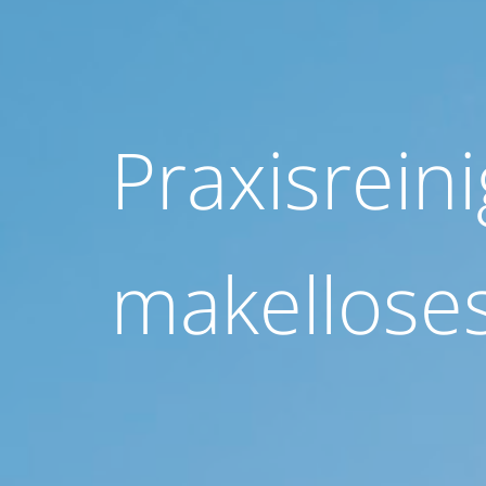
Praxisrein
makellose