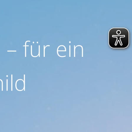
 – für ein
ild