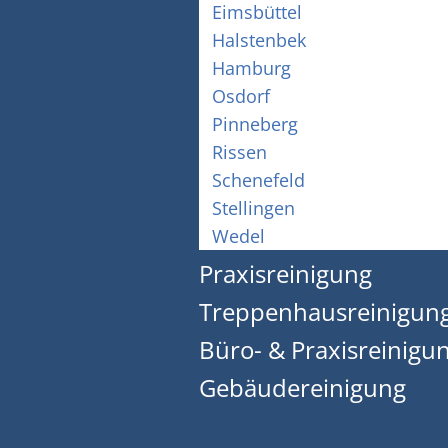
Eimsbüttel
Halstenbek
Hamburg
Osdorf
Pinneberg
Rissen
Schenefeld
Stellingen
Wedel
Praxisreinigung
Treppenhausreinigun
Büro- & Praxisreinigu
Gebäudereinigung