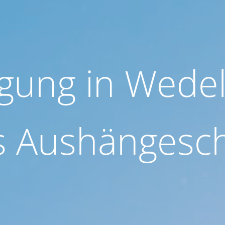
igung in Wedel
s Aushängesch