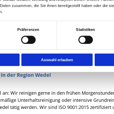
 Daten zusammen, die Sie ihnen bereitgestellt haben oder die s
n.
risches Gesamtbild
- und Küchenbereichen
Präferenzen
Statistiken
Auswahl erlauben
 in der Region Wedel
el an: Wir reinigen gerne in den frühen Morgenstunde
gelmäßige Unterhaltsreinigung oder intensive Grundr
l tätig werden. Wir sind ISO 9001:2015 zertifiziert 