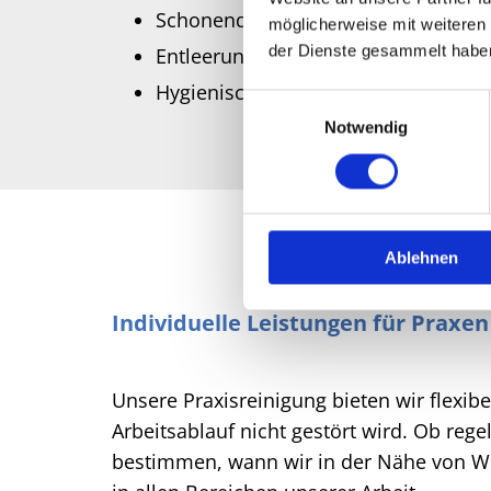
Schonende Pflege aller Oberflächen
möglicherweise mit weiteren
der Dienste gesammelt habe
Entleerung von Mülleimern für ein f
Hygienische Reinigung von Sanitär
Einwilligungsauswahl
Notwendig
Ablehnen
Individuelle Leistungen für Praxen
Unsere Praxisreinigung bieten wir flexib
Arbeitsablauf nicht gestört wird. Ob re
bestimmen, wann wir in der Nähe von Wede