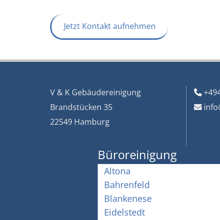
Jetzt Kontakt aufnehmen
V & K Gebäudereinigung
+49

Brandstücken 35
info

22549 Hamburg
Büroreinigung
Altona
Bahrenfeld
Blankenese
Eidelstedt