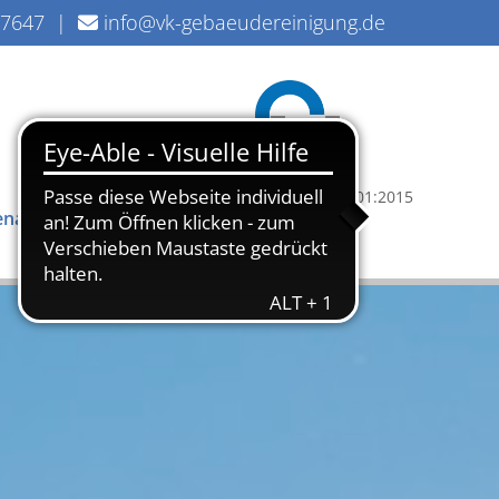
47647
|
info@vk-gebaeudereinigung.de

PIAQ – ISO 9001:2015
lenangebote
Kontakt
zertifiziert