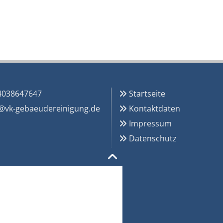
4038647647
Startseite

@vk-gebaeudereinigung.de
Kontaktdaten

Impressum

Datenschutz
