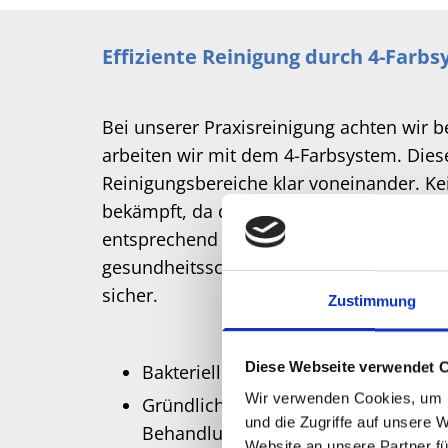
Effiziente Reinigung durch 4-Farb
Bei unserer Praxisreinigung achten wir 
arbeiten wir mit dem 4-Farbsystem. Die
Reinigungsbereiche klar voneinander. Ke
bekämpft, da die verwendeten Tücher nac
entsprechend aufbereitet werden. So stel
gesundheitsschonende Umgebung für al
sicher.
Zustimmung
Diese Webseite verwendet 
Bakterielle Sauberkeit dank wirksa
Wir verwenden Cookies, um I
Gründliche Reinigung von Schreibt
und die Zugriffe auf unsere 
Behandlungsräumen
Website an unsere Partner fü