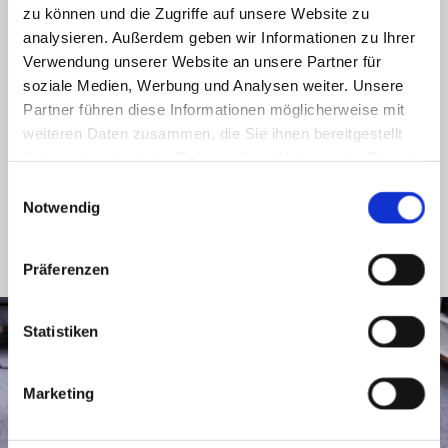
zu können und die Zugriffe auf unsere Website zu
Hygienische Reinigung von Sanitär- und
analysieren. Außerdem geben wir Informationen zu Ihrer
Küchenbereichen
Verwendung unserer Website an unsere Partner für
soziale Medien, Werbung und Analysen weiter. Unsere
Partner führen diese Informationen möglicherweise mit
Darüber hinaus achten wir stets darauf, dass nur
weiteren Daten zusammen, die Sie ihnen bereitgestellt
sichere und umweltverträgliche Reinigungsmittel
haben oder die sie im Rahmen Ihrer Nutzung der Dienste
zum Einsatz kommen. Unser Anspruch ist es, Ihre
gesammelt haben.
Einwilligungsauswahl
Räumlichkeiten hygienisch rein zu hinterlassen,
Notwendig
sodass sich Patienten und Mitarbeiter in der
Praxis rundum wohlfühlen.
Präferenzen
Statistiken
Marketing