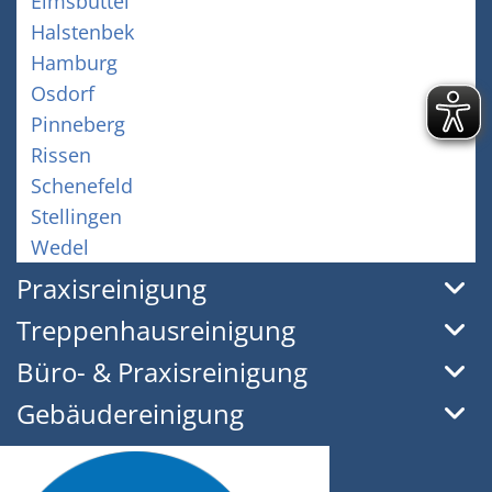
Eimsbüttel
Halstenbek
Hamburg
Osdorf
Pinneberg
Rissen
Schenefeld
Stellingen
Wedel
Praxisreinigung
Treppenhausreinigung
Büro- & Praxisreinigung
Gebäudereinigung