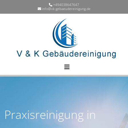
Zum Inhalt springen
+494038647647

info@vk-gebaeudereinigung.de

Praxisreinigung in