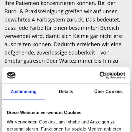
Ihre Patienten konzentrieren können. Bei der
Büro- & Praxisreinigung greifen wir auf unser
bewährtes 4-Farbsystem zurück. Das bedeutet,
dass jede Farbe für einen bestimmten Bereich
verwendet wird, damit sich Keime gar nicht erst
ausbreiten können. Dadurch erreichen wir eine
tiefgehende, zuverlässige Sauberkeit – von
Empfangstresen über Wartezimmer bis hin zu
Behandlungsräumen.
Gründliche Desinfektion aller wichtigen
Zustimmung
Details
Über Cookies
Kontaktflächen
Sorgfältige Pflege von Mobiliar und Böden
Diese Webseite verwendet Cookies
Entsorgung von Abfällen und gründliches
Wir verwenden Cookies, um Inhalte und Anzeigen zu
Leeren aller Mülleimer
personalisieren, Funktionen für soziale Medien anbieten